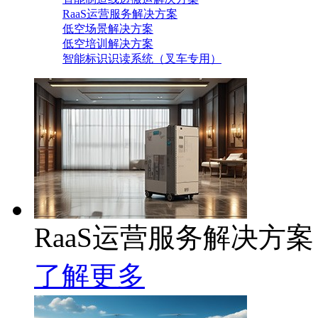
RaaS运营服务解决方案
低空场景解决方案
低空培训解决方案
智能标识识读系统（叉车专用）
RaaS运营服务解决方案
了解更多