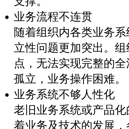
支撑。
业务流程不连贯
随着组织内各类业务系统
立性问题更加突出。组
点，无法实现完整的
孤立，业务操作困难。
业务系统不够人性化
老旧业务系统或产品化的
着业务及技术的发展