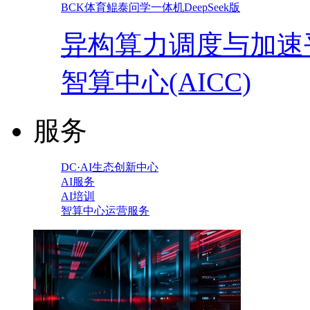
BCK体育鲲泰问学一体机DeepSeek版
异构算力调度与加速
智算中心(AICC)
服务
DC·AI生态创新中心
AI服务
AI培训
智算中心运营服务