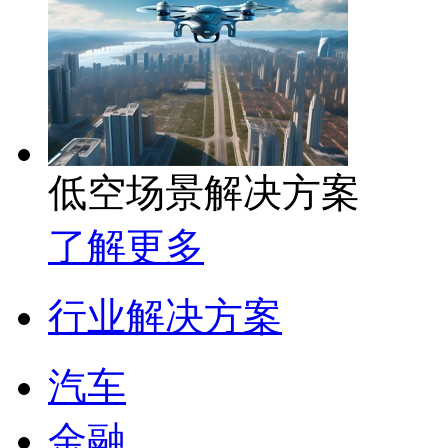
低空场景解决方案
了解更多
行业解决方案
汽车
金融