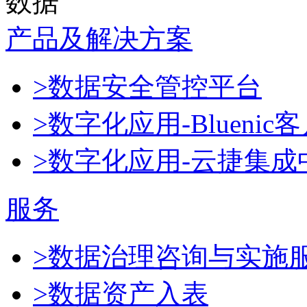
数据
产品及解决方案
>数据安全管控平台
>数字化应用-Blueni
>数字化应用-云捷集成
服务
>数据治理咨询与实施
>数据资产入表