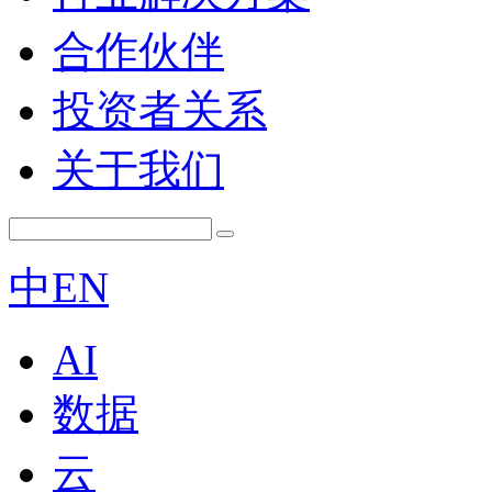
合作伙伴
投资者关系
关于我们
中
EN
AI
数据
云