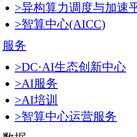
>异构算力调度与加速
>智算中心(AICC)
服务
>DC·AI生态创新中心
>AI服务
>AI培训
>智算中心运营服务