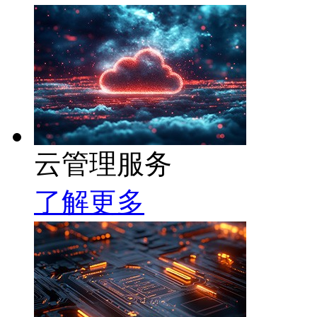
云管理服务
了解更多