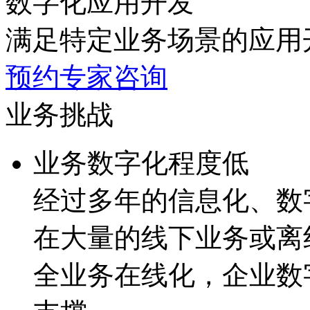
数字化应用开发
满足特定业务场景的应用
预约专家咨询
业务挑战
业务数字化程度低
经过多年的信息化、
在大量的线下业务或离线流
全业务在线化，企