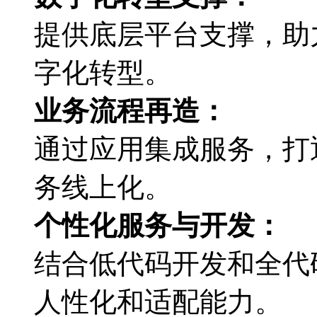
提供底层平台支撑
字化转型。
业务流程再造：
通过应用集成服务，
务线上化。
个性化服务与开发：
结合低代码开发和全代码
人性化和适配能力。