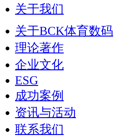
关于我们
关于BCK体育数码
理论著作
企业文化
ESG
成功案例
资讯与活动
联系我们