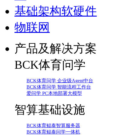
基础架构软硬件
物联网
产品及解决方案
BCK体育问学
BCK体育问学 企业级Agent中台
BCK体育问学 智能流程工作台
爱问学 PC本地部署大模型
智算基础设施
BCK体育鲲泰智算服务器
BCK体育鲲泰问学一体机