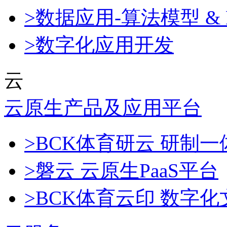
>数据应用-算法模型 & 
>数字化应用开发
云
云原生产品及应用平台
>BCK体育研云 研制
>磐云 云原生PaaS平台
>BCK体育云印 数字