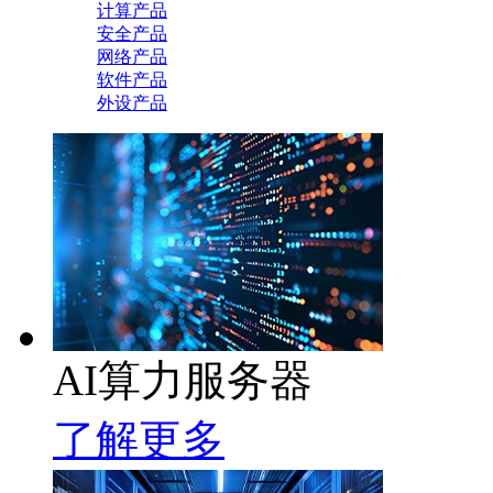
计算产品
安全产品
网络产品
软件产品
外设产品
AI算力服务器
了解更多