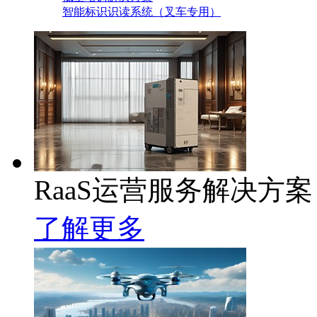
智能标识识读系统（叉车专用）
RaaS运营服务解决方案
了解更多