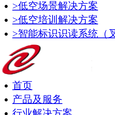
>低空场景解决方案
>低空培训解决方案
>智能标识识读系统（
首页
产品及服务
行业解决方案