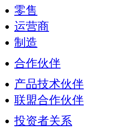
零售
运营商
制造
合作伙伴
产品技术伙伴
联盟合作伙伴
投资者关系