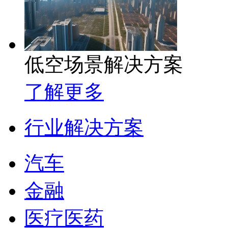
低空场景解决方案
了解更多
行业解决方案
汽车
金融
医疗医药