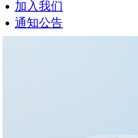
加入我们
通知公告