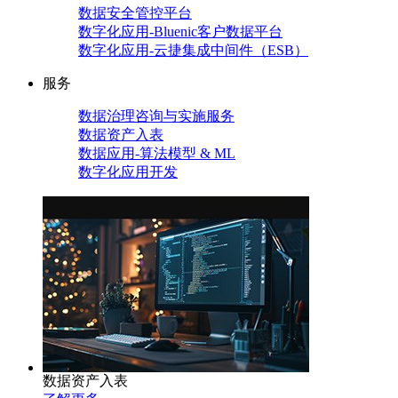
数据安全管控平台
数字化应用-Bluenic客户数据平台
数字化应用-云捷集成中间件（ESB）
服务
数据治理咨询与实施服务
数据资产入表
数据应用-算法模型 & ML
数字化应用开发
数据资产入表