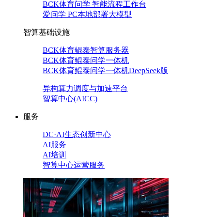
BCK体育问学 智能流程工作台
爱问学 PC本地部署大模型
智算基础设施
BCK体育鲲泰智算服务器
BCK体育鲲泰问学一体机
BCK体育鲲泰问学一体机DeepSeek版
异构算力调度与加速平台
智算中心(AICC)
服务
DC·AI生态创新中心
AI服务
AI培训
智算中心运营服务